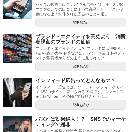
バイラル広告とは？ バイラル広告とは、主にSNSや
ブログなどでの口コミによって商品・サービスが話
題になるよう制作された広告のことを指し...
記事を読む
ブランド・エクイティを高めよう 消費
者視点のブランドの価値
ブランド・エクイティとは？ ブランドには消費者か
らの視点が大事 企業などにとって、企業自体やブラ
ンドが消費者からどのように見られてい...
記事を読む
インフィード広告ってどんなもの？
インフィード広告とは、ソーシャルメディアやモバ
イルWebサイトに表示される広告です。スマートフ
ォン版Yahoo! JAPANにて取り入れられ...
記事を読む
バズれば効果絶大！？ SNSでのマーケ
ティングの是非
「バズ」の爆発力は絶大 認知されつつある「バズ」