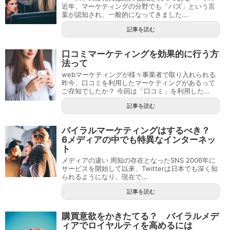
近年、マーケティングの分野でも「バズ」という言
葉が認知され、一般的になってきました...
記事を読む
口コミマーケティングを効果的に行う方
法って
webマーケティングが様々事業者で取り入れられる
昨今、口コミを利用したマーケティングがあるって
ご存知でしたか？ 今回は「口コミ」を利用した...
記事を読む
バイラルマーケティングはするべき？
6メディアの中でも特異なインターネッ
ト
メディアの違い 周知の存在となったSNS 2006年に
サービスを開始して以来、Twitterは日本でも深く知
られるようになり、現在で...
記事を読む
購買意欲をかきたてる？ バイラルメデ
ィアでロイヤルティを高めるには